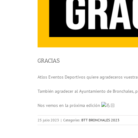
GRACIAS
Atlos Eventos Deportivos quiere agradeceros vuestra
También agradecer al Ayuntamiento de Bronchales, p
Nos vemos en la próxima edición
25 julio 2023
|
Categorías:
BTT BRONCHALES 2023