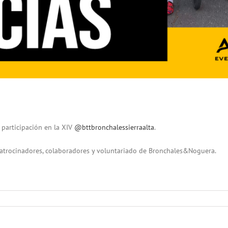
 participación en la XIV
@bttbronchalessierraalta
.
atrocinadores, colaboradores y voluntariado de Bronchales&Noguera.