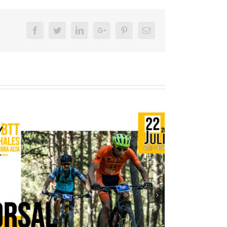
Facebook
Twitter
LinkedIn
Google+
Pinterest
Email