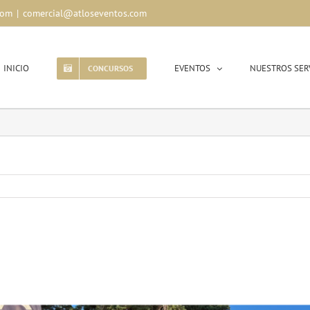
com
|
comercial@atloseventos.com
INICIO
EVENTOS
NUESTROS SER
CONCURSOS