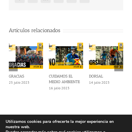
Artículos relacionados
GRACIAS
CUIDAMOS EL
DORSAL
F
MEDIO AMBIENTE
25 julio 2023
14 julio 2023
1
16 julio 2023
Utilizamos cookies para ofrecerte la mejor experiencia en
nuestra web.
© Copyright 2025 | Atlos Eventos Deportivos -
Aviso Legal
·
Política