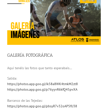
grande
GALERÍA FOTOGRÁFICA
Aquí tenéis las fotos que tanto esperabais…
Salida:
https://photos.app.goo.gl/ik58a8WK4tmkM2zt8
https://photos.app.goo.gl/p76yyvR6kfQ45pvXA
Barranco de las Tejedas:
https://photos.app.goo.gl/pbsyR7v32oAP5fU38