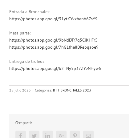
Entrada a Bronchales:
https://photos.app.goo.gl/31ytKYvxhenV67sY9
Meta parte:
https://photos.app.goo.gl/9bNdDTr7q5CiKHFr5
https://photos.app.goo.gl/7hG1fhe8DRepqaoe9
Entrega de trofeos:
https://photos.app.goo.gl/b2TNy5p37ZYeNHyw6
25 julio 2023
|
Categorías:
BTT BRONCHALES 2023
Compartir
Facebook
Twitter
LinkedIn
Google+
Pinterest
Email