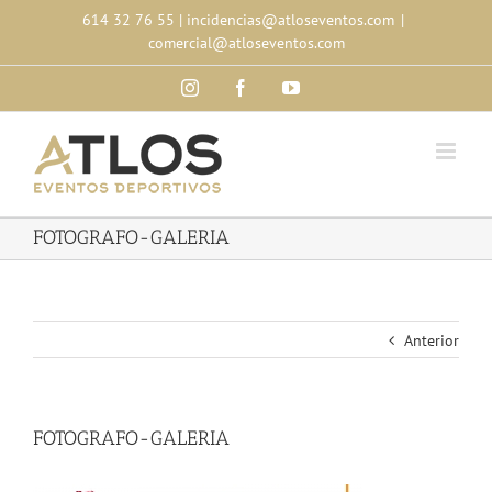
Skip
614 32 76 55
|
incidencias@atloseventos.com
|
to
comercial@atloseventos.com
content
Instagram
Facebook
YouTube
FOTOGRAFO-GALERIA
Anterior
FOTOGRAFO-GALERIA