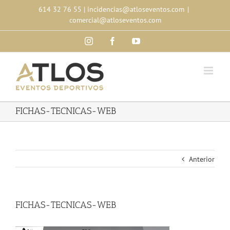
Skip
614 32 76 55
|
incidencias@atloseventos.com
|
to
comercial@atloseventos.com
content
Instagram
Facebook
YouTube
FICHAS-TECNICAS-WEB
Anterior
FICHAS-TECNICAS-WEB