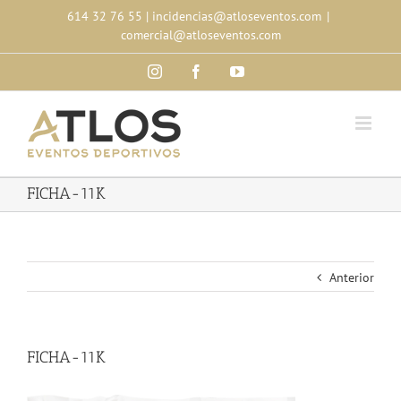
Skip
614 32 76 55
|
incidencias@atloseventos.com
|
to
comercial@atloseventos.com
content
Instagram
Facebook
YouTube
FICHA-11K
Anterior
FICHA-11K