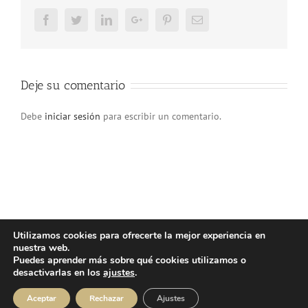
Facebook
Twitter
LinkedIn
Google+
Pinterest
Email
Deje su comentario
Debe
iniciar sesión
para escribir un comentario.
Utilizamos cookies para ofrecerte la mejor experiencia en
nuestra web.
© Copyright 2025 | Atlos Eventos Deportivos -
Aviso Legal
·
Política
Puedes aprender más sobre qué cookies utilizamos o
Privacidad
·
Política Cookies
desactivarlas en los
ajustes
.
Instagram
Facebook
YouTube
Aceptar
Rechazar
Ajustes