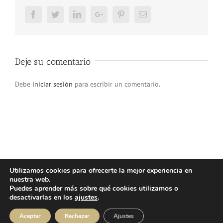
Facebook
Twitter
LinkedIn
Google+
Pinterest
Email
Deje su comentario
Debe
iniciar sesión
para escribir un comentario.
Utilizamos cookies para ofrecerte la mejor experiencia en
nuestra web.
© Copyright 2025 | Atlos Eventos Deportivos -
Aviso Legal
·
Política
Puedes aprender más sobre qué cookies utilizamos o
Privacidad
·
Política Cookies
desactivarlas en los
ajustes
.
Instagram
Facebook
YouTube
Aceptar
Rechazar
Ajustes