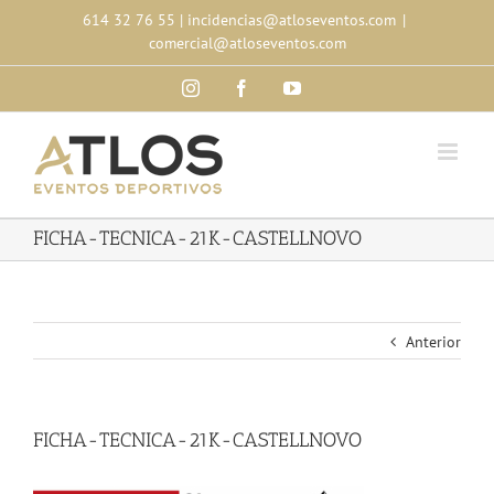
Skip
614 32 76 55
|
incidencias@atloseventos.com
|
to
comercial@atloseventos.com
content
Instagram
Facebook
YouTube
FICHA-TECNICA-21K-CASTELLNOVO
Anterior
FICHA-TECNICA-21K-CASTELLNOVO