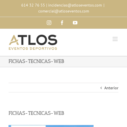
Skip
614 32 76 55
|
incidencias@atloseventos.com
|
to
comercial@atloseventos.com
content
Instagram
Facebook
YouTube
FICHAS-TECNICAS-WEB
Anterior
FICHAS-TECNICAS-WEB