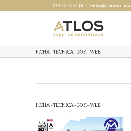
Skip
614 32 76 55
|
incidencias@atloseventos.
to
content
FICHA-TECNICA-30K-WEB
FICHA-TECNICA-30K-WEB