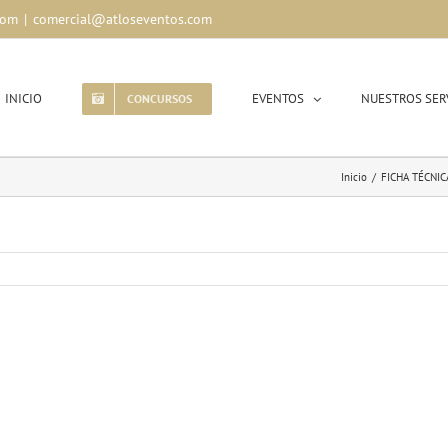
com
|
comercial@atloseventos.com
INICIO
EVENTOS
NUESTROS SER
CONCURSOS
Inicio
/
FICHA TÉCNIC