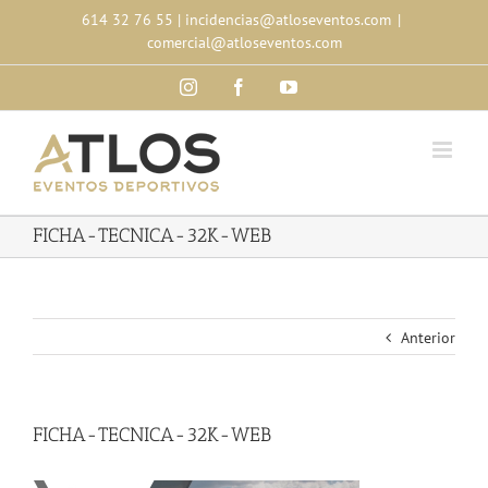
Skip
614 32 76 55
|
incidencias@atloseventos.com
|
to
comercial@atloseventos.com
content
Instagram
Facebook
YouTube
FICHA-TECNICA-32K-WEB
Anterior
FICHA-TECNICA-32K-WEB