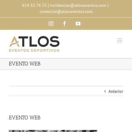
Skip
614 32 76 55
|
incidencias@atloseventos.com
|
to
comercial@atloseventos.com
content
Instagram
Facebook
YouTube
EVENTO WEB
Anterior
EVENTO WEB