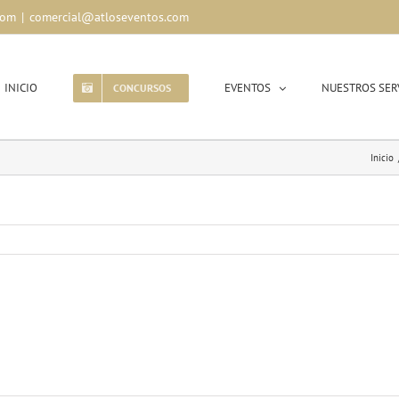
com
|
comercial@atloseventos.com
INICIO
EVENTOS
NUESTROS SER
CONCURSOS
Inicio