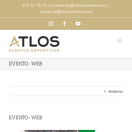
Skip
614 32 76 55
|
incidencias@atloseventos.com
|
to
comercial@atloseventos.com
content
Instagram
Facebook
YouTube
EVENTO-WEB
Anterior
EVENTO-WEB