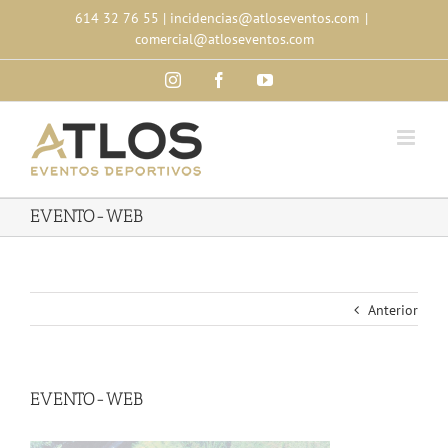
Skip
614 32 76 55
|
incidencias@atloseventos.com
|
to
comercial@atloseventos.com
content
Instagram
Facebook
YouTube
EVENTO-WEB
Anterior
EVENTO-WEB