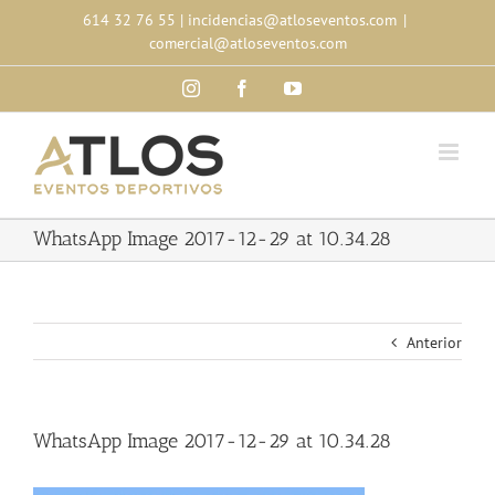
Skip
614 32 76 55
|
incidencias@atloseventos.com
|
to
comercial@atloseventos.com
content
Instagram
Facebook
YouTube
WhatsApp Image 2017-12-29 at 10.34.28
Anterior
WhatsApp Image 2017-12-29 at 10.34.28