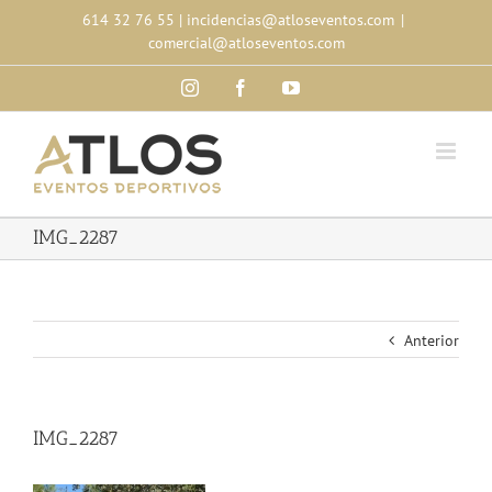
Skip
614 32 76 55
|
incidencias@atloseventos.com
|
to
comercial@atloseventos.com
content
Instagram
Facebook
YouTube
IMG_2287
Anterior
IMG_2287