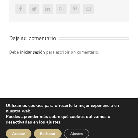
Facebook
Twitter
LinkedIn
Google+
Pinterest
Email
Deje su comentario
Debe
iniciar sesión
para escribir un comentario.
Utilizamos cookies para ofrecerte la mejor experiencia en
nuestra web.
© Copyright 2025 | Atlos Eventos Deportivos -
Aviso Legal
·
Política
Puedes aprender más sobre qué cookies utilizamos o
Privacidad
·
Política Cookies
desactivarlas en los
ajustes
.
Instagram
Facebook
YouTube
Aceptar
Rechazar
Ajustes