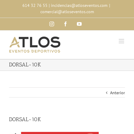
Skip
614 32 76 55
|
incidencias@atloseventos.com
|
to
comercial@atloseventos.com
content
Instagram
Facebook
YouTube
DORSAL-10K
Anterior
DORSAL-10K