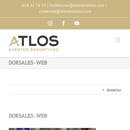
Skip
614 32 76 55
|
incidencias@atloseventos.com
|
to
comercial@atloseventos.com
content
Instagram
Facebook
YouTube
DORSALES-WEB
Anterior
DORSALES-WEB