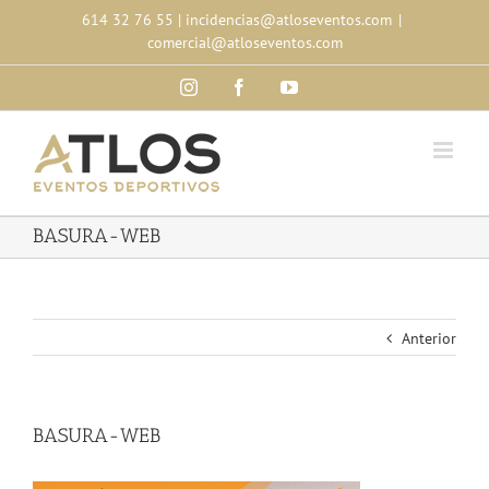
Skip
614 32 76 55
|
incidencias@atloseventos.com
|
to
comercial@atloseventos.com
content
Instagram
Facebook
YouTube
BASURA-WEB
Anterior
BASURA-WEB