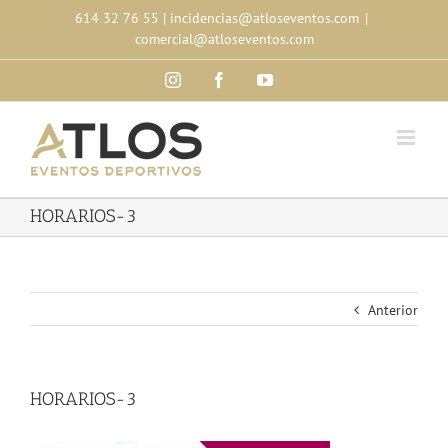
Skip
614 32 76 55
|
incidencias@atloseventos.com
|
to
comercial@atloseventos.com
content
Instagram
Facebook
YouTube
HORARIOS-3
Anterior
HORARIOS-3