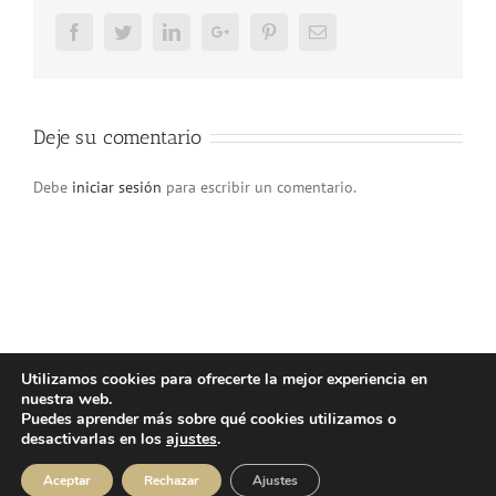
Facebook
Twitter
LinkedIn
Google+
Pinterest
Email
Deje su comentario
Debe
iniciar sesión
para escribir un comentario.
Utilizamos cookies para ofrecerte la mejor experiencia en
nuestra web.
© Copyright 2025 | Atlos Eventos Deportivos -
Aviso Legal
·
Política
Puedes aprender más sobre qué cookies utilizamos o
Privacidad
·
Política Cookies
desactivarlas en los
ajustes
.
Instagram
Facebook
YouTube
Aceptar
Rechazar
Ajustes