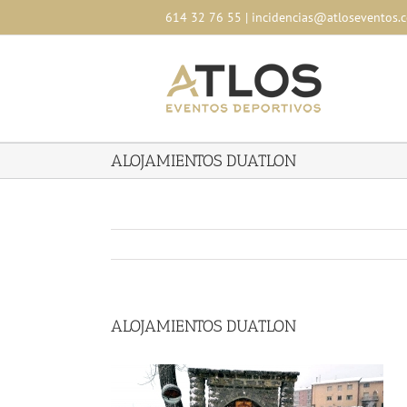
Skip
614 32 76 55
|
incidencias@atloseventos.
to
content
ALOJAMIENTOS DUATLON
ALOJAMIENTOS DUATLON