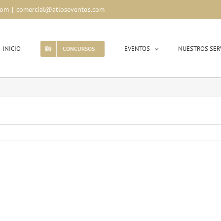
com
|
comercial@atloseventos.com
INICIO
EVENTOS
NUESTROS SER
CONCURSOS