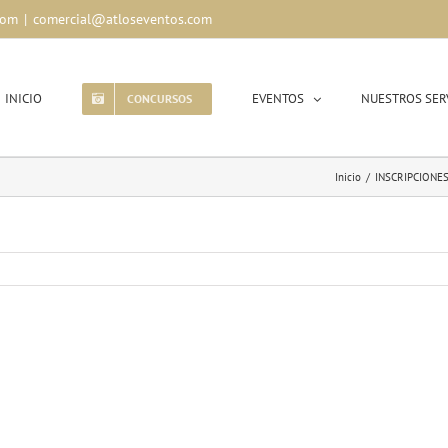
com
|
comercial@atloseventos.com
INICIO
EVENTOS
NUESTROS SER
CONCURSOS
Inicio
/
INSCRIPCIONES