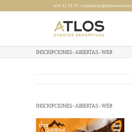
Skip
614 32 76 55
|
incidencias@atloseventos.
to
content
INSCRIPCIONES-ABIERTAS-WEB
INSCRIPCIONES-ABIERTAS-WEB