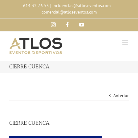
Skip
614 32 76 55
|
incidencias@atloseventos.com
|
to
comercial@atloseventos.com
content
Instagram
Facebook
YouTube
CIERRE CUENCA
Anterior
CIERRE CUENCA