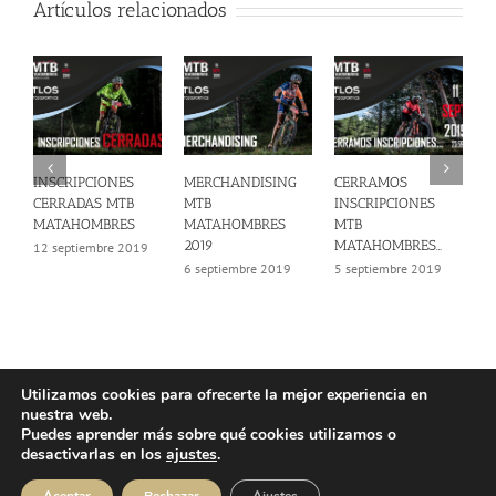
Artículos relacionados
INSCRIPCIONES
MERCHANDISING
CERRAMOS
T
CERRADAS MTB
MTB
INSCRIPCIONES
M
MATAHOMBRES
MATAHOMBRES
MTB
2
2019
MATAHOMBRES…
12 septiembre 2019
1
6 septiembre 2019
5 septiembre 2019
Utilizamos cookies para ofrecerte la mejor experiencia en
nuestra web.
© Copyright 2025 | Atlos Eventos Deportivos -
Aviso Legal
·
Política
Puedes aprender más sobre qué cookies utilizamos o
Privacidad
·
Política Cookies
desactivarlas en los
ajustes
.
Instagram
Facebook
YouTube