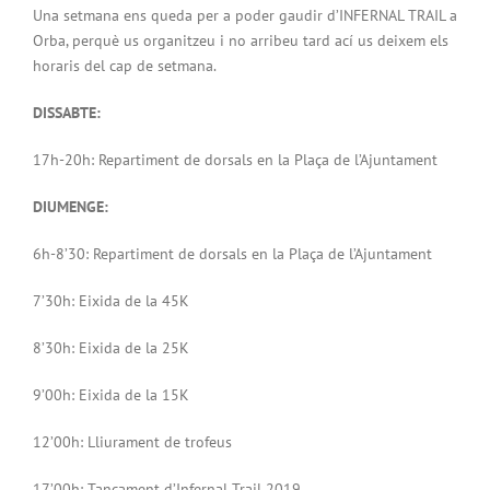
Una setmana ens queda per a poder gaudir d’INFERNAL TRAIL a
Orba, perquè us organitzeu i no arribeu tard ací us deixem els
horaris del cap de setmana.
DISSABTE:
17h-20h: Repartiment de dorsals en la Plaça de l’Ajuntament
DIUMENGE:
6h-8’30: Repartiment de dorsals en la Plaça de l’Ajuntament
7’30h: Eixida de la 45K
8’30h: Eixida de la 25K
9’00h: Eixida de la 15K
12’00h: Lliurament de trofeus
17’00h: Tancament d’Infernal Trail 2019