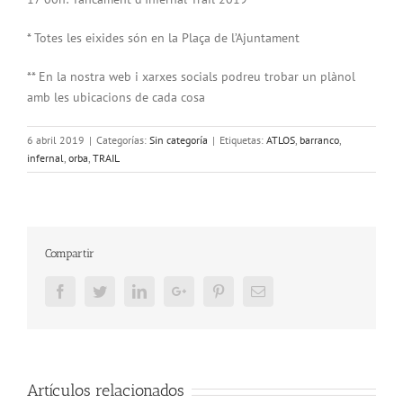
* Totes les eixides són en la Plaça de l’Ajuntament
** En la nostra web i xarxes socials podreu trobar un plànol
amb les ubicacions de cada cosa
6 abril 2019
|
Categorías:
Sin categoría
|
Etiquetas:
ATLOS
,
barranco
,
infernal
,
orba
,
TRAIL
Compartir
Facebook
Twitter
LinkedIn
Google+
Pinterest
Email
Artículos relacionados