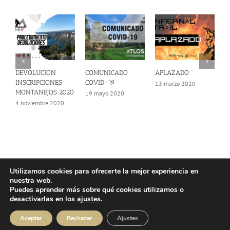
DEVOLUCION
COMUNICADO
APLAZADO
I
INSCRIPCIONES
COVID-19
C
13 marzo 2020
MONTANEJOS 2020
B
19 mayo 2020
4 noviembre 2020
1
Utilizamos cookies para ofrecerte la mejor experiencia en
© Copyright 2025 | Atlos Eventos Deportivos -
Aviso Legal
·
Política
nuestra web.
Privacidad
·
Política Cookies
Puedes aprender más sobre qué cookies utilizamos o
desactivarlas en los
ajustes
.
Instagram
Facebook
YouTube
Aceptar
Rechazar
Ajustes