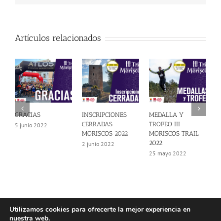
Artículos relacionados
GRACIAS
INSCRIPCIONES
MEDALLA Y
D
CERRADAS
TROFEO III
M
5 junio 2022
MORISCOS 2022
MORISCOS TRAIL
6
2022
2 junio 2022
25 mayo 2022
Utilizamos cookies para ofrecerte la mejor experiencia en
nuestra web.