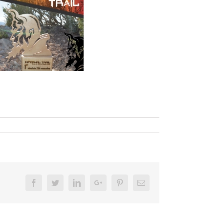
Facebook
Twitter
LinkedIn
Google+
Pinterest
Email