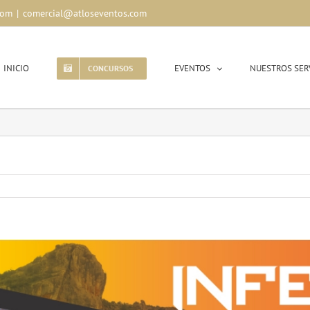
com
|
comercial@atloseventos.com
INICIO
EVENTOS
NUESTROS SER
CONCURSOS