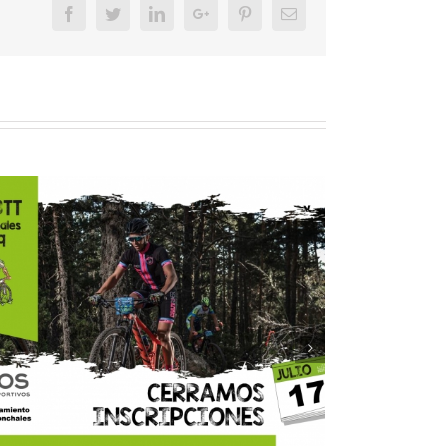
Facebook
Twitter
LinkedIn
Google+
Pinterest
Email