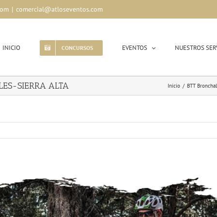
com
|
comercial@atloseventos.com
INICIO
EVENTOS
NUESTROS SER
CONCURSOS
LES-SIERRA ALTA
Inicio
/
BTT Broncha