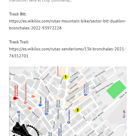
transición será el chip (tobillera),.
Track Btt:
https://es.wikiloc.com/rutas-
mountain-bike/sector-btt-
duatlon-
bronchales-2022-
93972228
Track Trail:
https://es.wikiloc.com/rutas-
senderismo/13k-bronchales-
2021-
76352701