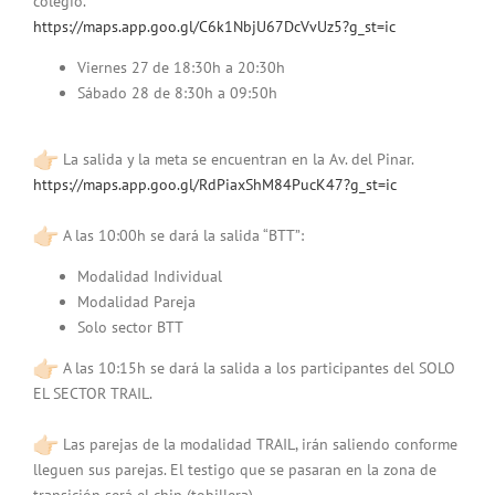
colegio.
https://maps.app.goo.gl/
C6k1NbjU67DcVvUz5?g_st=ic
Viernes 27 de 18:30h a 20:30h
Sábado 28 de 8:30h a 09:50h
La salida y la meta se encuentran en la Av. del Pinar.
https://maps.app.goo.gl/
RdPiaxShM84PucK47?g_st=ic
A las 10:00h se dará la salida “BTT”:
Modalidad Individual
Modalidad Pareja
Solo sector BTT
A las 10:15h se dará la salida a los participantes del SOLO
EL SECTOR TRAIL.
Las parejas de la modalidad TRAIL, irán saliendo conforme
lleguen sus parejas. El testigo que se pasaran en la zona de