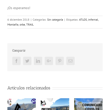
¡Os esperamos!
6 diciembre 2018
|
Categorías:
Sin categoría
|
Etiquetas:
ATLOS
,
infernal
,
Montaña
,
orba
,
TRAIL
Compartir
Facebook
Twitter
LinkedIn
Google+
Pinterest
Email
Artículos relacionados