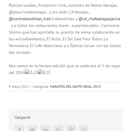
Policías Locales, Protección Civil, comisión de fiestas Navajas,
@ptaurinadenavajas , y los clubs CA Navajas,
@contrabandistas_trail
trabandistas y
@cd_chafaaliagasjerica
y a todos los restaurantes, bares , supermercados , Carniceria
Silvino que han aportado su granito de arena colaborando en
los avituallamientos, El Rullo, El Sol Sale Para Todos, La
Vermuteria, El Cafe Valenciano y a Ópticas Losan con las bolsas
del corredor.
Nos vemos en la tercera edición que se celebrará el 5 de mayo
del 2024
9 mayo 2023
|
Categorías:
MARATÓN DEL SANTO GRIAL 2023
Compartir
Facebook
Twitter
LinkedIn
Google+
Pinterest
Email