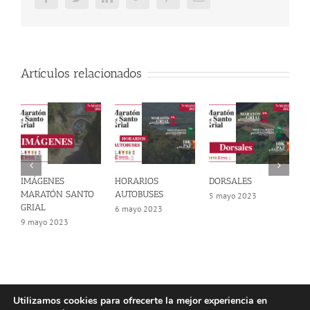
Artículos relacionados
IMÁGENES
HORARIOS
DORSALES
N
MARATÓN SANTO
AUTOBUSES
5 mayo 2023
4
GRIAL
6 mayo 2023
9 mayo 2023
Utilizamos cookies para ofrecerte la mejor experiencia en