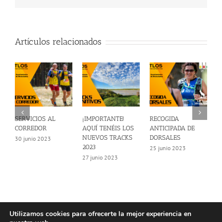
Artículos relacionados
SERVICIOS AL
¡IMPORTANTE!
RECOGIDA
I
CORREDOR
AQUÍ TENÉIS LOS
ANTICIPADA DE
C
NUEVOS TRACKS
DORSALES
30 junio 2023
2
2023
25 junio 2023
27 junio 2023
Utilizamos cookies para ofrecerte la mejor experiencia en