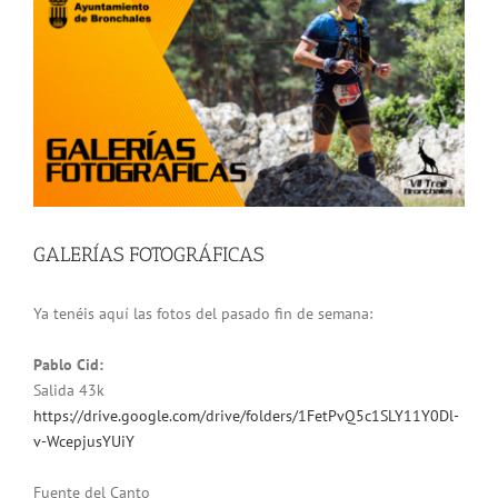
grande
GALERÍAS FOTOGRÁFICAS
Ya tenéis aquí las fotos del pasado fin de semana:
Pablo Cid:
Salida 43k
https://drive.google.com/
drive/folders/
1FetPvQ5c1SLY11Y0Dl-
v-
WcepjusYUiY
Fuente del Canto