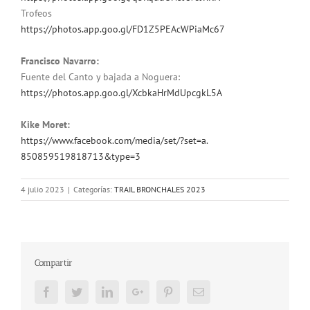
Trofeos
https://photos.app.goo.gl/FD1Z5PEAcWPiaMc67
Francisco Navarro:
Fuente del Canto y bajada a Noguera:
https://photos.app.goo.gl/
XcbkaHrMdUpcgkL5A
Kike Moret:
https://www.facebook.com/
media/set/?set=a.
850859519818713&type=3
4 julio 2023
|
Categorías:
TRAIL BRONCHALES 2023
Compartir
Facebook
Twitter
LinkedIn
Google+
Pinterest
Email