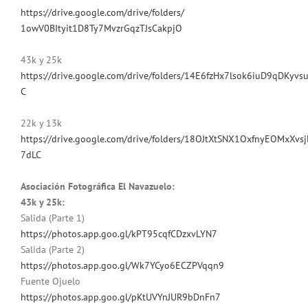
https://drive.google.com/
drive/folders/
1owV0BItyit1D8Ty7MvzrGqzTJsCak
pjO
43k y 25k
https://drive.google.com/drive/folders/14E6fzHx7lsok6iuD9qDKyvs
C
22k y 13k
https://drive.google.com/drive/folders/18OJtXtSNX1OxfnyEOMxXvsj
7dLC
Asociación Fotográfica El Navazuelo:
43k y 25k:
Salida (Parte 1)
https://photos.app.goo.gl/kPT95cqfCDzxvLYN7
Salida (Parte 2)
https://photos.app.goo.gl/Wk7YCyo6ECZPVqqn9
Fuente Ojuelo
https://photos.app.goo.gl/pKtUVYnJUR9bDnFn7