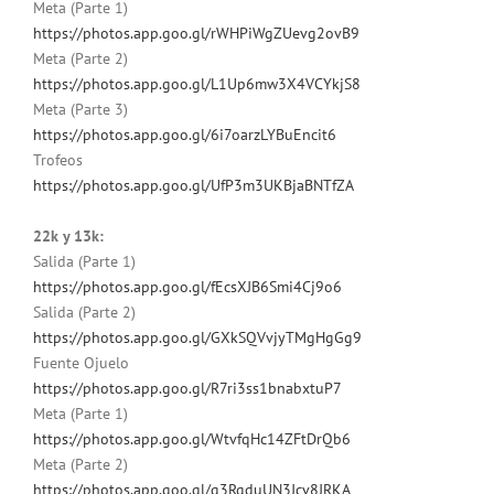
Meta (Parte 1)
https://photos.app.goo.gl/rWHPiWgZUevg2ovB9
Meta (Parte 2)
https://photos.app.goo.gl/L1Up6mw3X4VCYkjS8
Meta (Parte 3)
https://photos.app.goo.gl/6i7oarzLYBuEncit6
Trofeos
https://photos.app.goo.gl/UfP3m3UKBjaBNTfZA
22k y 13k:
Salida (Parte 1)
https://photos.app.goo.gl/fEcsXJB6Smi4Cj9o6
Salida (Parte 2)
https://photos.app.goo.gl/GXkSQVvjyTMgHgGg9
Fuente Ojuelo
https://photos.app.goo.gl/R7ri3ss1bnabxtuP7
Meta (Parte 1)
https://photos.app.goo.gl/WtvfqHc14ZFtDrQb6
Meta (Parte 2)
https://photos.app.goo.gl/q3RqduUN3Jcv8JRKA