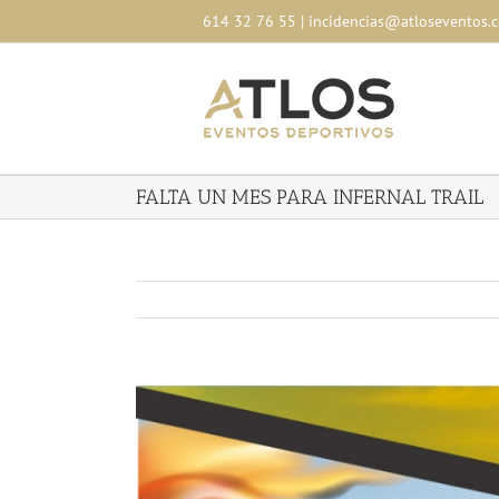
Skip
614 32 76 55
|
incidencias@atloseventos.
to
content
FALTA UN MES PARA INFERNAL TRAIL
Ver
imagen
más
grande