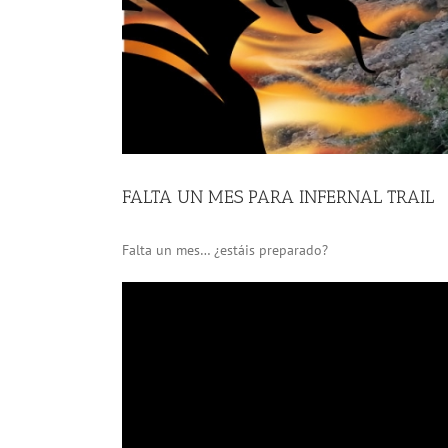
FALTA UN MES PARA INFERNAL TRAIL
Falta un mes… ¿estáis preparado?
Reproductor
de
vídeo