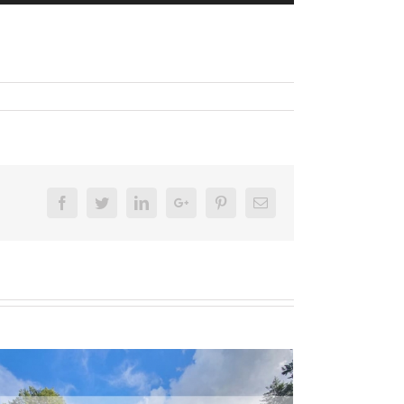
Facebook
Twitter
LinkedIn
Google+
Pinterest
Email