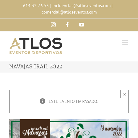
Skip
614 32 76 55
|
incidencias@atloseventos.com
|
to
comercial@atloseventos.com
content
Instagram
Facebook
YouTube
NAVAJAS TRAIL 2022
×
ESTE EVENTO HA PASADO.