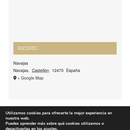
RECINTO
Navajas
Navajas
,
Castellón
12470
España
+ Google Map
Utilizamos cookies para ofrecerte la mejor experiencia en
nuestra web.
© Copyright 2025 | Atlos Eventos Deportivos -
Aviso Legal
·
Política
Puedes aprender más sobre qué cookies utilizamos o
Privacidad
·
Política Cookies
desactivarlas en los
ajustes
.