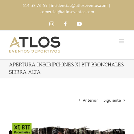
Skip
614 32 76 55
|
incidencias@atloseventos.com
|
to
comercial@atloseventos.com
content
Instagram
Facebook
YouTube
APERTURA INSCRIPCIONES XI BTT BRONCHALES
SIERRA ALTA
Anterior
Siguiente
Ver
imagen